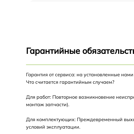
Замена блока питания Acer P7605
Замена матрицы Acer P7605
Замена материнской платы Acer P7605
Гарантийные обязательст
Ремонт системы охлаждения Acer P7605
Гарантия от сервиса: на установленные нами
Замена линзы Acer P7605
Что считается гарантийным случаем?
Ремонт системной платы Acer P7605
Для работ: Повторное возникновение неиспр
монтаж запчасти).
Замена фильтра Acer P7605
Для комплектующих: Преждевременный выход 
Замена балластера Acer P7605
условий эксплуатации.