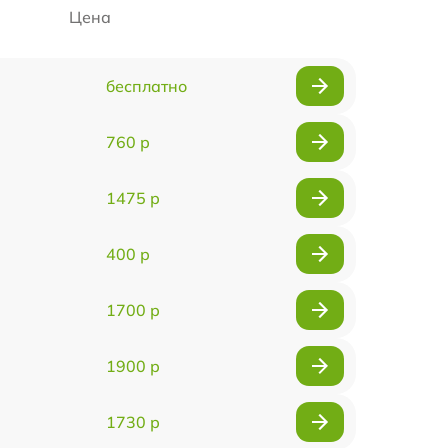
Цена
бесплатно
760 р
1475 р
400 р
1700 р
1900 р
1730 р