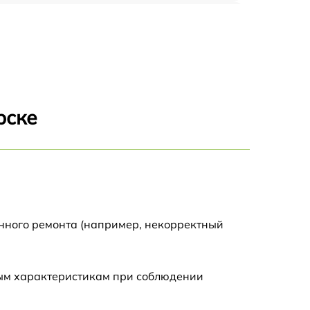
1700 р
1295 р
1690 р
рске
1360 р
2100 р
650 р
енного ремонта (например, некорректный
800 р
ным характеристикам при соблюдении
1410 р