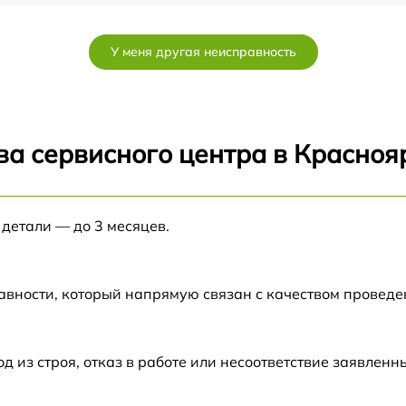
от 150 мин
У меня другая неисправность
от 60 мин
от 150 мин
ва сервисного центра в Красноя
от 60 мин
 детали — до 3 месяцев.
от 60 мин
от 60 мин
авности, который напрямую связан с качеством провед
от 50 мин
из строя, отказ в работе или несоответствие заявлен
от 60 мин