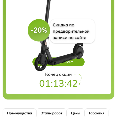
Скидка по
-20%
предварительной
записи на сайте
Цены на ремонт
Конец акции
01:13:41
Преимущества
Этапы работ
Цены
Гарантия
М